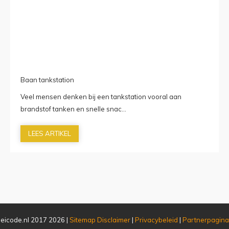
Baan tankstation
Veel mensen denken bij een tankstation vooral aan
brandstof tanken en snelle snac...
LEES ARTIKEL
eicode.nl 2017 2026 |
Sitemap
Disclaimer
|
Privacybeleid
|
Partnerpagina