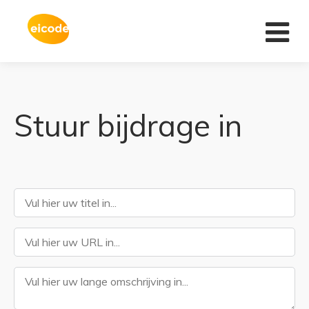
Home
Stuur bijdrage in
Het ei
In de winkel
Voedingswaarde
Recepten
Salmonella
F.A.Q.