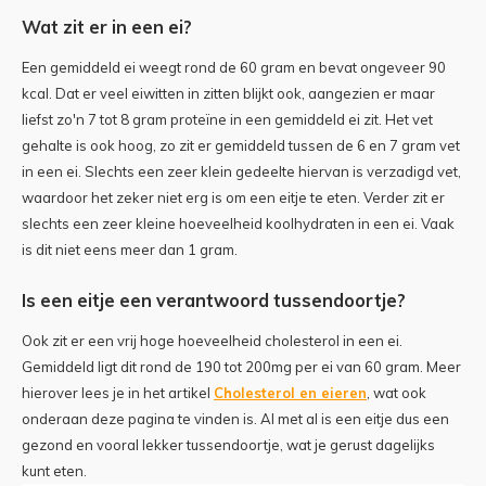
Wat zit er in een ei?
Stuur bijdrage in
Een gemiddeld ei weegt rond de 60 gram en bevat ongeveer 90
kcal. Dat er veel eiwitten in zitten blijkt ook, aangezien er maar
Contact
liefst zo'n 7 tot 8 gram proteïne in een gemiddeld ei zit. Het vet
gehalte is ook hoog, zo zit er gemiddeld tussen de 6 en 7 gram vet
in een ei. Slechts een zeer klein gedeelte hiervan is verzadigd vet,
waardoor het zeker niet erg is om een eitje te eten. Verder zit er
slechts een zeer kleine hoeveelheid koolhydraten in een ei. Vaak
is dit niet eens meer dan 1 gram.
Is een eitje een verantwoord tussendoortje?
Ook zit er een vrij hoge hoeveelheid cholesterol in een ei.
Gemiddeld ligt dit rond de 190 tot 200mg per ei van 60 gram. Meer
hierover lees je in het artikel
Cholesterol en eieren
, wat ook
onderaan deze pagina te vinden is. Al met al is een eitje dus een
gezond en vooral lekker tussendoortje, wat je gerust dagelijks
kunt eten.