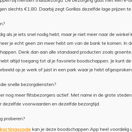
pen bij mensen thuisbezorgd. De bezorging gaat met een e-bik
n slechts €1,80. Daarbij zegt Gorillas dezelfde lage prijzen te
en?
ndig als je iets snel nodig hebt, maar je niet meer naar de winke
neer je echt geen zin meer hebt om van de bank te komen. In d
happen. Denk dan aan alle standaard producten zoals groente, f
e hebt altijd toegang tot al je favoriete boodschappen. Je kunt
orbeeld op je werk of juist in een park waar je hebt afgesproke
 die snelle bezorgdiensten?
jn er nog meer flitsbezorgers actief. Met name in de grote steden.
r dezelfde voorwaarden en dezelfde bezorgtijd.
ng proberen?
s kortingscode
kan je deze boodschappen App heel voordelig ui