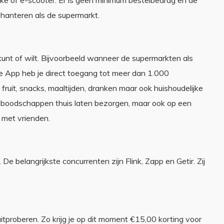
e of e-scooter. Er is geen minimum bestelbedrag en de
 hanteren als de supermarkt.
l kunt of wilt. Bijvoorbeeld wanneer de supermarkten als
e App heb je direct toegang tot meer dan 1.000
ruit, snacks, maaltijden, dranken maar ook huishoudelijke
 de boodschappen thuis laten bezorgen, maar ook op een
n met vrienden.
 De belangrijkste concurrenten zijn Flink, Zapp en Getir. Zij
tproberen. Zo krijg je op dit moment €15,00 korting voor